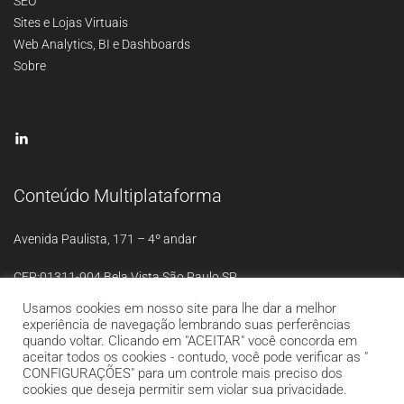
SEO
Sites e Lojas Virtuais
Web Analytics, BI e Dashboards
Sobre
Conteúdo Multiplataforma
Avenida Paulista, 171 – 4º andar
CEP:01311-904 Bela Vista São Paulo SP
Usamos cookies em nosso site para lhe dar a melhor
experiência de navegação lembrando suas perferências
quando voltar. Clicando em "ACEITAR" você concorda em
aceitar todos os cookies - contudo, você pode verificar as "
CONFIGURAÇÕES" para um controle mais preciso dos
Theme:
StartRight
by Create
cookies que deseja permitir sem violar sua privacidade.
and Code.