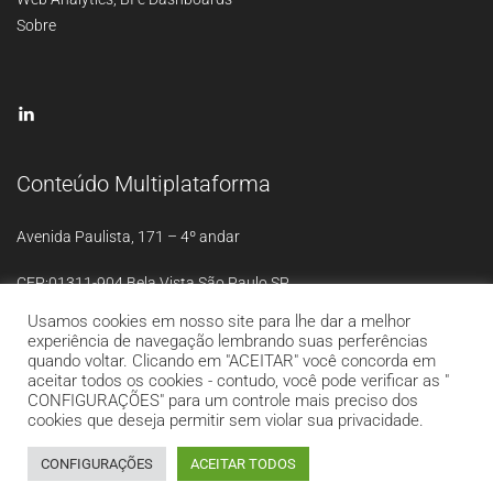
Sobre
Conteúdo Multiplataforma
Avenida Paulista, 171 – 4º andar
CEP:01311-904 Bela Vista São Paulo SP
Usamos cookies em nosso site para lhe dar a melhor
experiência de navegação lembrando suas perferências
quando voltar. Clicando em "ACEITAR" você concorda em
aceitar todos os cookies - contudo, você pode verificar as "
CONFIGURAÇÕES" para um controle mais preciso dos
Theme:
StartRight
by Create
cookies que deseja permitir sem violar sua privacidade.
and Code.
CONFIGURAÇÕES
ACEITAR TODOS