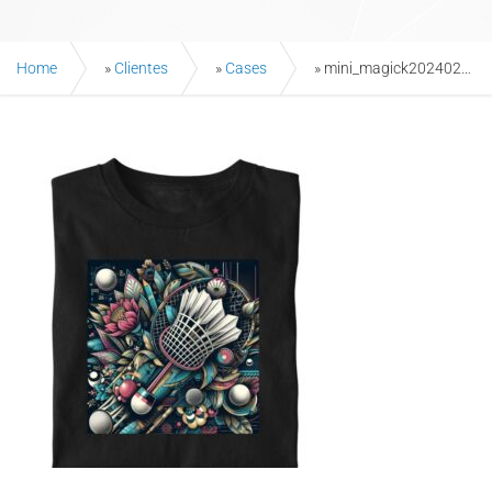
Home
»
Clientes
»
Cases
»
mini_magick20240208-2-42a11a