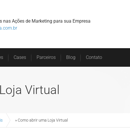
Home
Sobre
Serviços
Clientes
s nas Ações de Marketing para sua Empresa
a.com.br
es
Cases
Parceiros
Blog
Contato
oja Virtual
is
»
Como abrir uma Loja Virtual