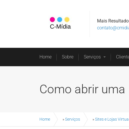
Mais Resultado
contato@cmidi
Home
Sobre
Serviços
Client
Como abrir uma L
Home
»
Serviços
»
Sites e Lojas Virtua