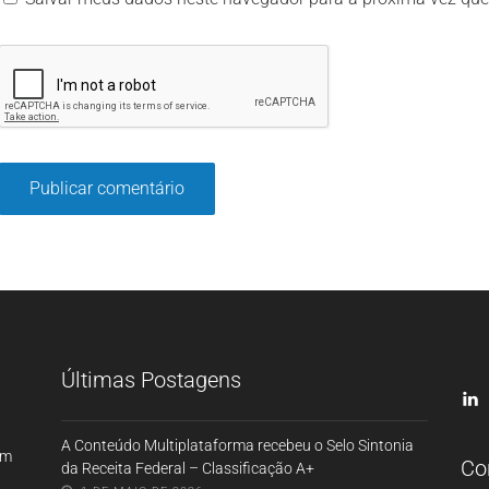
Últimas Postagens
A Conteúdo Multiplataforma recebeu o Selo Sintonia
om
Co
da Receita Federal – Classificação A+