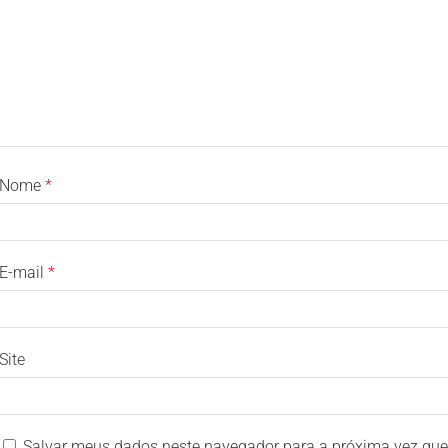
Nome
*
E-mail
*
Site
Salvar meus dados neste navegador para a próxima vez que