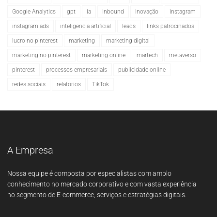
Google Analytics
gpt
ia
inbound
inovação
instagram
instagram ads
inteligencia artificial
leads
links patrocinados
lucro no pinterest
marketing
marketing digital
marketing no pinterest
marketing online
martech
metaverso
pinterest
processos empresariais
publicidade online
redes sociais
relatorios
TikTok
A Empresa
Nossa equipe é composta por especialistas com amplo
conhecimento no mercado corporativo e com vasta experiência
no segmento de E-commerce, serviços e estratégias digitais.