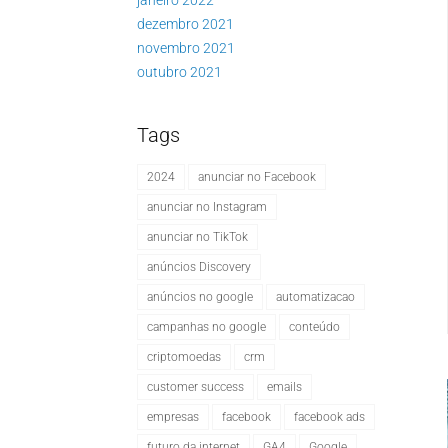
janeiro 2022
dezembro 2021
novembro 2021
outubro 2021
Tags
2024
anunciar no Facebook
anunciar no Instagram
anunciar no TikTok
anúncios Discovery
anúncios no google
automatizacao
campanhas no google
conteúdo
criptomoedas
crm
customer success
emails
empresas
facebook
facebook ads
futuro da internet
GA4
Google