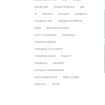
google ads
Google Analytics
gpt
ia
inbound
inovação
instagram
instagram ads
inteligencia artificial
leads
links patrocinados
lucro no pinterest
marketing
marketing digital
marketing no pinterest
marketing online
martech
metaverso
pinterest
processos empresariais
publicidade online
redes sociais
relatorios
TikTok