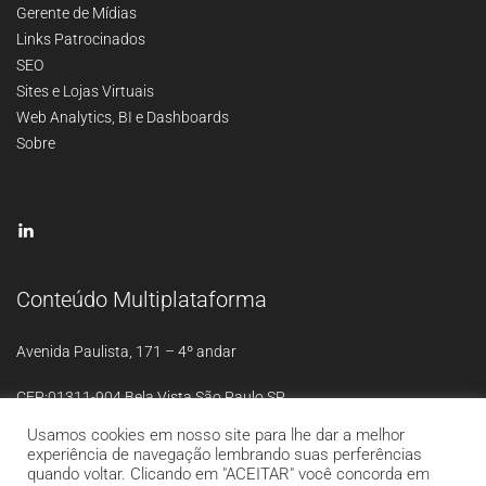
Gerente de Mídias
Links Patrocinados
SEO
Sites e Lojas Virtuais
Web Analytics, BI e Dashboards
Sobre
Conteúdo Multiplataforma
Avenida Paulista, 171 – 4º andar
CEP:01311-904 Bela Vista São Paulo SP
Usamos cookies em nosso site para lhe dar a melhor
experiência de navegação lembrando suas perferências
quando voltar. Clicando em "ACEITAR" você concorda em