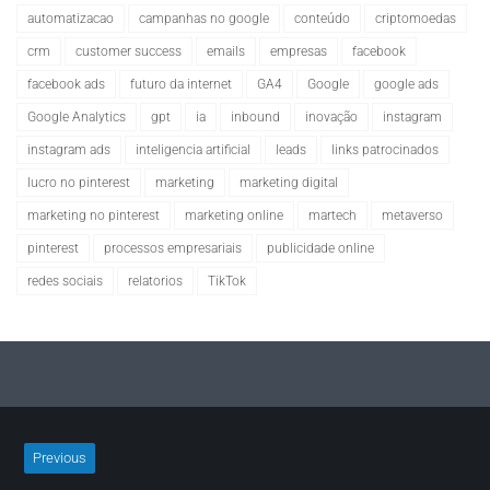
automatizacao
campanhas no google
conteúdo
criptomoedas
crm
customer success
emails
empresas
facebook
facebook ads
futuro da internet
GA4
Google
google ads
Google Analytics
gpt
ia
inbound
inovação
instagram
instagram ads
inteligencia artificial
leads
links patrocinados
lucro no pinterest
marketing
marketing digital
marketing no pinterest
marketing online
martech
metaverso
pinterest
processos empresariais
publicidade online
redes sociais
relatorios
TikTok
Previous