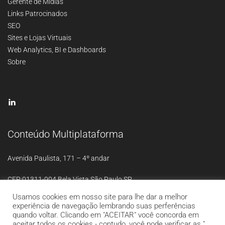
Gerente de Mídias
Links Patrocinados
SEO
Sites e Lojas Virtuais
Web Analytics, BI e Dashboards
Sobre
Conteúdo Multiplataforma
Avenida Paulista, 171 – 4º andar
CEP:01311-904 Bela Vista São Paulo SP
Usamos cookies em nosso site para lhe dar a melhor
experiência de navegação lembrando suas perferências
quando voltar. Clicando em "ACEITAR" você concorda em
aceitar todos os cookies - contudo, você pode verificar as "