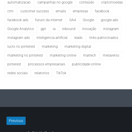
automatizacao
campanhas no google
conteúdo
criptomoedas
crm
customer success
emails
empresas
facebook
facebook ads
futuro da internet
GA4
Google
google ads
Google Analytics
gpt
ia
inbound
inovação
instagram
instagram ads
inteligencia artificial
leads
links patrocinados
lucro no pinterest
marketing
marketing digital
marketing no pinterest
marketing online
martech
metaverso
pinterest
processos empresariais
publicidade online
redes sociais
relatorios
TikTok
Previous