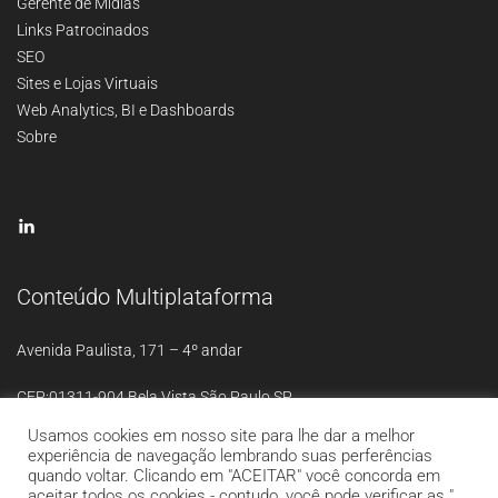
Gerente de Mídias
Links Patrocinados
SEO
Sites e Lojas Virtuais
Web Analytics, BI e Dashboards
Sobre
Conteúdo Multiplataforma
Avenida Paulista, 171 – 4º andar
CEP:01311-904 Bela Vista São Paulo SP
Usamos cookies em nosso site para lhe dar a melhor
experiência de navegação lembrando suas perferências
quando voltar. Clicando em "ACEITAR" você concorda em
aceitar todos os cookies - contudo, você pode verificar as "