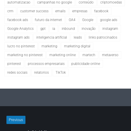
automatizacao
campanhas no google
conteúdo
criptomoedas
crm
customer success
emails
empresas
facebook
facebook ads
futuro da internet
GA4
Google
google ads
Google Analytics
gpt
ia
inbound
inovação
instagram
instagram ads
inteligencia artificial
leads
links patrocinados
lucro no pinterest
marketing
marketing digital
marketing no pinterest
marketing online
martech
metaverso
pinterest
processos empresariais
publicidade online
redes sociais
relatorios
TikTok
Previous