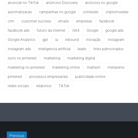
anunciar no TikTok
anúncios Discovery
anúncios no google
automatizacao
campanhas no google
conteúdo
criptomoedas
crm
customer success
emails
empresas
facebook
facebook ads
futuro da internet
GA4
Google
google ads
Google Analytics
gpt
ia
inbound
inovação
instagram
instagram ads
inteligencia artificial
leads
links patrocinados
lucro no pinterest
marketing
marketing digital
marketing no pinterest
marketing online
martech
metaverso
pinterest
processos empresariais
publicidade online
redes sociais
relatorios
TikTok
Previous