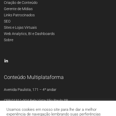
Criação de Conteúdo
Gerente de Mídias
Links Patrocinados
SEO
Sites e Lojas Virtuais
Web Analytics, BI e Dashboards
Sobre
Conteúdo Multiplataforma
Avenida Paulista, 171 – 4º andar
CEP:01311-904 Bela Vista São Paulo SP
Usamos cookies em nosso site para lhe dar a melhor
experiência de navegação lembrando suas perferências