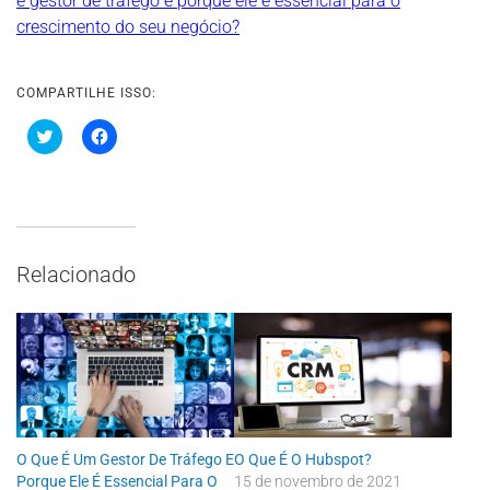
é gestor de tráfego e porque ele é essencial para o
crescimento do seu negócio?
COMPARTILHE ISSO:
C
C
l
l
i
i
q
q
u
u
e
e
p
p
a
a
r
r
a
a
Relacionado
c
c
o
o
m
m
p
p
a
a
r
r
t
t
i
i
l
l
h
h
a
a
r
r
n
n
O Que É Um Gestor De Tráfego E
O Que É O Hubspot?
o
o
T
F
Porque Ele É Essencial Para O
15 de novembro de 2021
w
a