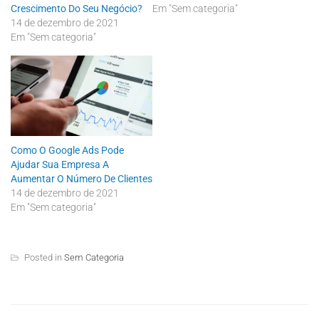
i
c
Crescimento Do Seu Negócio?
Em "Sem categoria"
t
e
14 de dezembro de 2021
t
b
e
o
Em "Sem categoria"
r
o
(
k
a
(
b
a
r
b
e
r
e
e
m
e
n
m
o
n
v
o
a
v
Como O Google Ads Pode
j
a
Ajudar Sua Empresa A
a
j
n
a
Aumentar O Número De Clientes
e
n
l
e
14 de dezembro de 2021
a
l
Em "Sem categoria"
)
a
)
Posted in
Sem Categoria