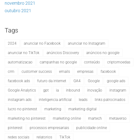
novembro 2021
outubro 2021
Tags
2024
anunciar no Facebook
anunciar no Instagram
anunciar no TikTok
anúncios Discovery
anúncios no google
automatizacao
campanhas no google
conteúdo
criptomoedas
crm
customer success
emails
empresas
facebook
facebook ads
futuro da internet
GA4
Google
google ads
Google Analytics
gpt
ia
inbound
inovação
instagram
instagram ads
inteligencia artificial
leads
links patrocinados
lucro no pinterest
marketing
marketing digital
marketing no pinterest
marketing online
martech
metaverso
pinterest
processos empresariais
publicidade online
redes sociais
relatorios
TikTok