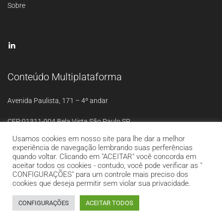
Sobre
Conteúdo Multiplataforma
Avenida Paulista, 171 – 4º andar
CEP:01311-904 Bela Vista São Paulo SP
Usamos cookies em nosso site para lhe dar a melhor
experiência de navegação lembrando suas perferências
quando voltar. Clicando em "ACEITAR" você concorda em
aceitar todos os cookies - contudo, você pode verificar as "
CONFIGURAÇÕES" para um controle mais preciso dos
Theme:
StartRight
by Create
cookies que deseja permitir sem violar sua privacidade.
and Code.
CONFIGURAÇÕES
ACEITAR TODOS