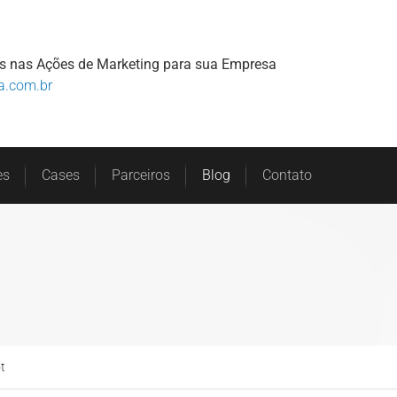
Home
Sobre
Serviços
Clientes
s nas Ações de Marketing para sua Empresa
a.com.br
es
Cases
Parceiros
Blog
Contato
t