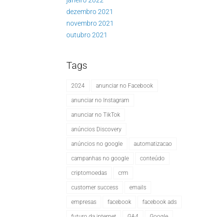
janeiro 2022
dezembro 2021
novembro 2021
outubro 2021
Tags
2024
anunciar no Facebook
anunciar no Instagram
anunciar no TikTok
anúncios Discovery
anúncios no google
automatizacao
campanhas no google
conteúdo
criptomoedas
crm
customer success
emails
empresas
facebook
facebook ads
futuro da internet
GA4
Google