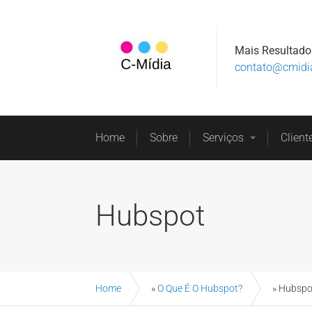
Mais Resultado
contato@cmidi
Home
Sobre
Serviços
Client
Hubspot
Home
»
O Que É O Hubspot?
»
Hubspo