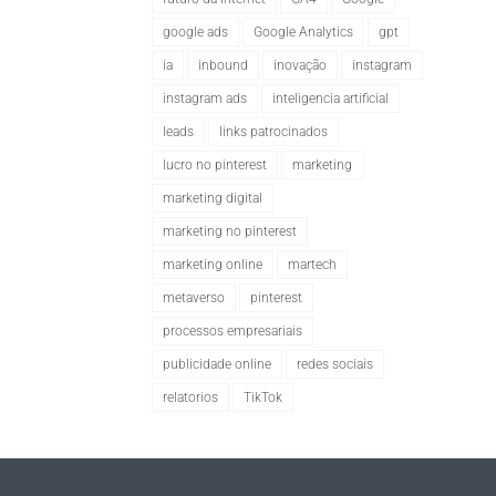
google ads
Google Analytics
gpt
ia
inbound
inovação
instagram
instagram ads
inteligencia artificial
leads
links patrocinados
lucro no pinterest
marketing
marketing digital
marketing no pinterest
marketing online
martech
metaverso
pinterest
processos empresariais
publicidade online
redes sociais
relatorios
TikTok