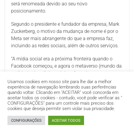
será renomeada devido ao seu novo
posicionamento.
Segundo o presidente e fundador da empresa, Mark
Zuckerberg, o motivo da mudança de nome é por o
Meta ser mais abrangente do que a empresa faz,
incluindo as redes sociais, além de outros serviços.
“A mídia social era a próxima fronteira quando o
Facebook começou, e agora o metaverso (mundo da
realidade virtual) é a próxima fronteira para o
Facebook. Na verdade, somos vistos como uma
Usamos cookies em nosso site para lhe dar a melhor
experiência de navegação lembrando suas perferências
empresa de mídia social hoje em dia, mas em nosso
quando voltar. Clicando em "ACEITAR" você concorda em
DNA original, somos uma empresa que constrói
aceitar todos os cookies - contudo, você pode verificar as "
tecnologia para conectar pessoas”.
CONFIGURAÇÕES" para um controle mais preciso dos
cookies que deseja permitir sem violar sua privacidade.
Em carta ao público, Zuckerberg explicou o mundo
CONFIGURAÇÕES
ACEITAR TODOS
virtual que a empresa espera criar.