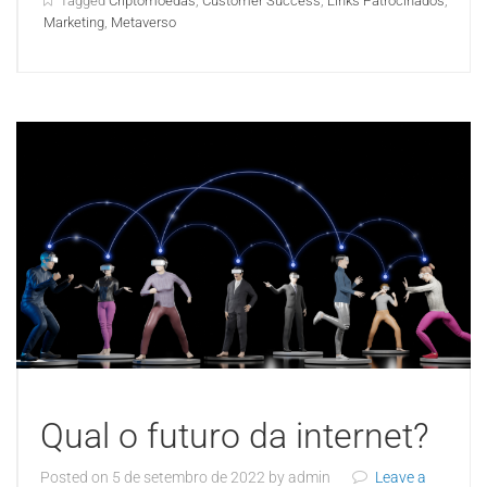
Tagged
Criptomoedas
,
Customer Success
,
Links Patrocinados
,
Marketing
,
Metaverso
Qual o futuro da internet?
Posted on
5 de setembro de 2022
by
admin
Leave a